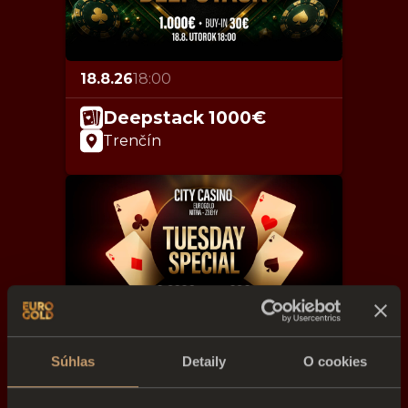
18.8.26
18:00
Deepstack 1000€
Trenčín
18.8.26
18:00
Súhlas
Detaily
O cookies
Tuesday Special 8.000€