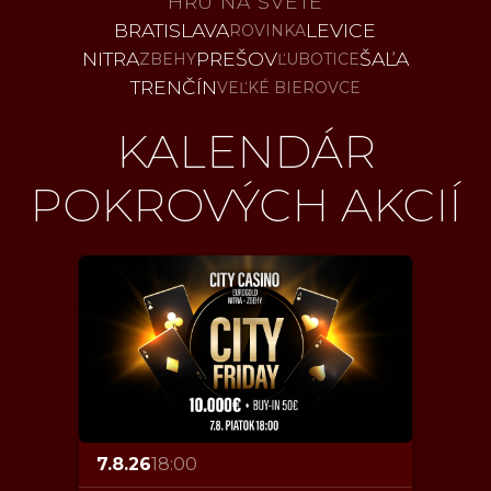
HRU NA SVETE
BRATISLAVA
LEVICE
ROVINKA
NITRA
PREŠOV
ŠAĽA
ZBEHY
ĽUBOTICE
TRENČÍN
VEĽKÉ BIEROVCE
KALENDÁR
POKROVÝCH AKCIÍ
7.8.26
18:00