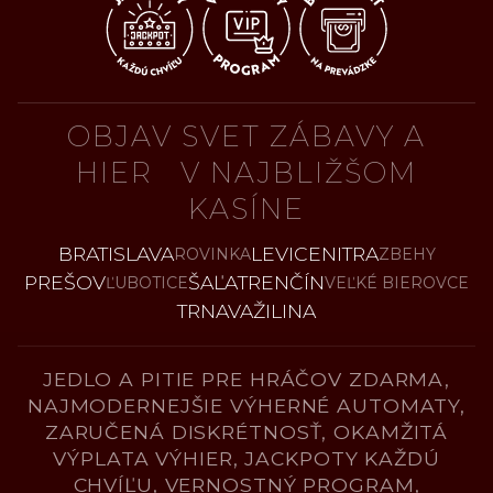
OBJAV SVET ZÁBAVY A
HIER V NAJBLIŽŠOM
KASÍNE
BRATISLAVA
LEVICE
NITRA
ROVINKA
ZBEHY
PREŠOV
ŠAĽA
TRENČÍN
ĽUBOTICE
VEĽKÉ BIEROVCE
TRNAVA
ŽILINA
JEDLO A PITIE PRE HRÁČOV ZDARMA,
NAJMODERNEJŠIE VÝHERNÉ AUTOMATY,
ZARUČENÁ DISKRÉTNOSŤ, OKAMŽITÁ
VÝPLATA VÝHIER, JACKPOTY KAŽDÚ
CHVÍĽU, VERNOSTNÝ PROGRAM,