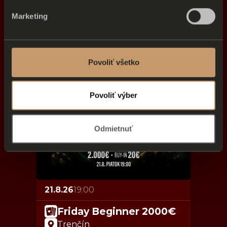
Marketing
21.8.26
18:00
City Friday 10.000€
Povoliť všetko
Nitra
Povoliť výber
Odmietnuť
21.8.26
19:00
Friday Beginner 2000€
Trenčín